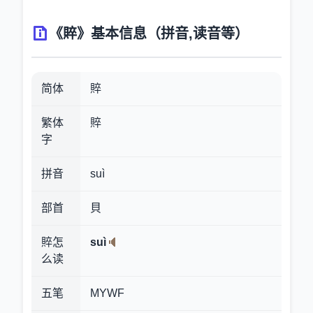
《賥》基本信息（拼音,读音等）
简体
賥
繁体
賥
字
拼音
suì
部首
貝
賥怎
suì
么读
五笔
MYWF