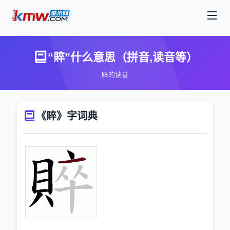
“賥”什么意思（拼音,读音等）
賥的读音
《賥》字词典