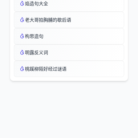
焰造句大全
老大哥拍胸脯的歇后语
构思造句
明露反义词
桃蹊柳陌好经过谜语