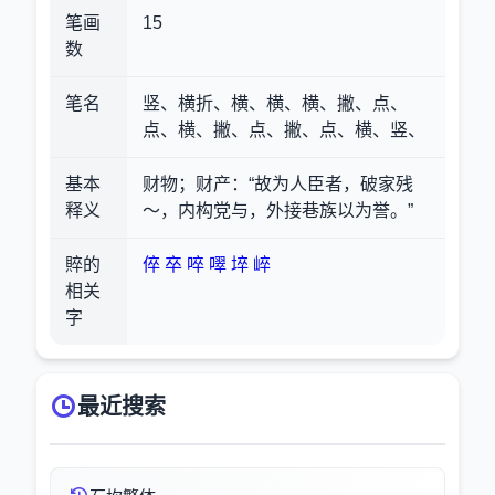
笔画
15
数
笔名
竖、横折、横、横、横、撇、点、
点、横、撇、点、撇、点、横、竖、
基本
财物；财产
：“故为人臣者，破家残
释义
～，内构党与，外接巷族以为誉。”
賥的
倅
卒
啐
噿
埣
崪
相关
字
最近搜索