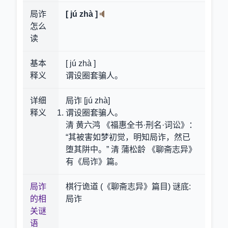
局诈
[ jú zhà ]
怎么
读
基本
[ jú zhà ]
释义
谓设圈套骗人。
详细
局诈 [jú zhà]
释义
谓设圈套骗人。
清 黄六鸿 《福惠全书·刑名·词讼》：
“其被害如梦初觉，明知局诈，然已
堕其阱中。” 清 蒲松龄 《聊斋志异》
有《局诈》篇。
局诈
棋行诡道 (《聊斋志异》篇目) 谜底:
的相
局诈
关谜
语