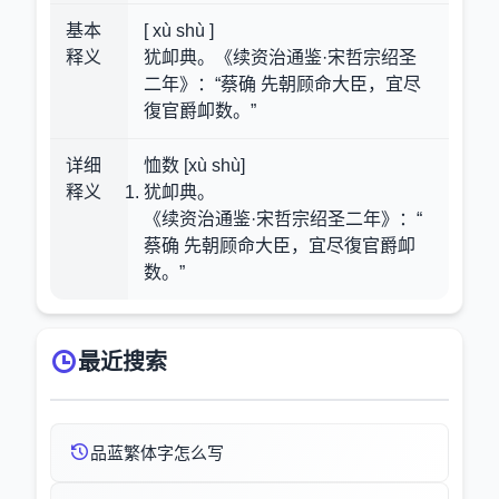
基本
[ xù shù ]
释义
犹卹典。《续资治通鉴·宋哲宗绍圣
二年》：“蔡确 先朝顾命大臣，宜尽
復官爵卹数。”
详细
恤数 [xù shù]
释义
犹卹典。
《续资治通鉴·宋哲宗绍圣二年》：“
蔡确 先朝顾命大臣，宜尽復官爵卹
数。”
最近搜索
品蓝繁体字怎么写