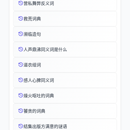
营私舞弊反义词
救荒词典
濒临造句
人声鼎沸同义词是什么
道衣组词
感人心脾同义词
燥火呕吐的词典
饕贪的词典
结集出版方满意的谜语