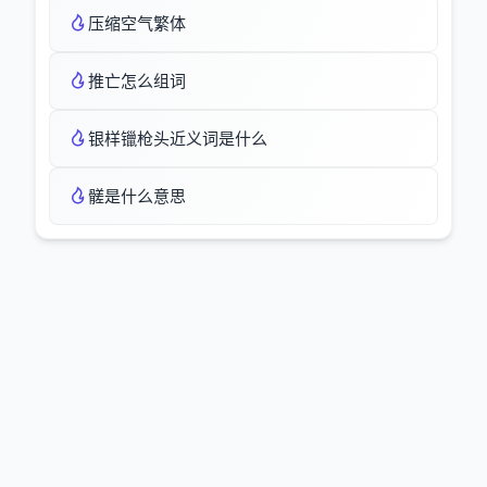
压缩空气繁体
推亡怎么组词
银样镴枪头近义词是什么
髊是什么意思