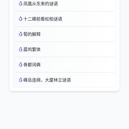
凤凰从东来的谜语
十二峰前看松柏谜语
萄的解释
晨鸡繁体
骨都词典
峰岳连绵，大厦林立谜语