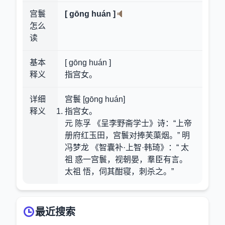
宫鬟
[ gōng huán ]
怎么
读
基本
[ gōng huán ]
释义
指宫女。
详细
宫鬟 [gōng huán]
释义
指宫女。
元 陈孚 《呈李野斋学士》诗：“上帝
册府红玉田，宫鬟对捧芙蕖烟。” 明
冯梦龙 《智囊补·上智·韩琦》：“ 太
祖 惑一宫鬟，视朝晏，羣臣有言。
太祖 悟，伺其酣寝，刺杀之。”
最近搜索