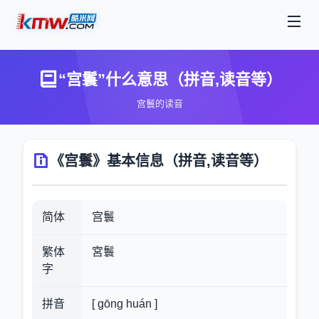
“宫鬟”什么意思（拼音,读音等）
宫鬟的读音
《宫鬟》基本信息（拼音,读音等）
简体
宫鬟
繁体
宮鬟
字
拼音
[ gōng huán ]