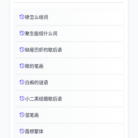
碜怎么组词
聚生能组什么词
缺尾巴虾的歇后语
歟的笔画
白痴的谜语
小二黑结婚歇后语
混笔画
霞想繁体