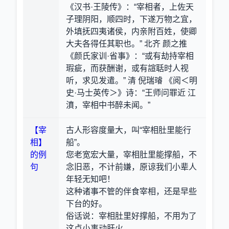
《汉书·王陵传》：“宰相者，上佐天
子理阴阳，顺四时，下遂万物之宜，
外填抚四夷诸侯，内亲附百姓，使卿
大夫各得任其职也。” 北齐 颜之推
《颜氏家训·省事》：“或有劫持宰相
瑕疵，而获酬谢，或有諠聒时人视
听，求见发遣。” 清 倪瑞璿 《阅＜明
史·马士英传＞》诗：“王师问罪近 江
濆，宰相中书醉未闻。”
【宰
古人形容度量大，叫“宰相肚里能行
相】
船”。
的例
您老宽宏大量，宰相肚里能撑船，不
句
念旧恶，不计前嫌，原谅我们小辈人
年轻无知吧！
这种诸事不管的伴食宰相，还是早些
下台的好。
俗话说：宰相肚里好撑船，不用为了
这点小事动肝火。