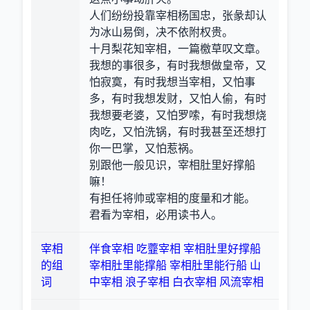
人们纷纷投靠宰相杨国忠，张彖却认
为冰山易倒，决不依附权贵。
十月梨花知宰相，一篇檄草叹文章。
我想的事很多，有时我想做皇帝，又
怕寂寞，有时我想当宰相，又怕事
多，有时我想发财，又怕人偷，有时
我想要老婆，又怕罗嗦，有时我想烧
肉吃，又怕洗锅，有时我甚至还想打
你一巴掌，又怕惹祸。
别跟他一般见识，宰相肚里好撑船
嘛！
有担任将帅或宰相的度量和才能。
君看为宰相，必用读书人。
宰相
伴食宰相
吃虀宰相
宰相肚里好撑船
的组
宰相肚里能撑船
宰相肚里能行船
山
词
中宰相
浪子宰相
白衣宰相
风流宰相