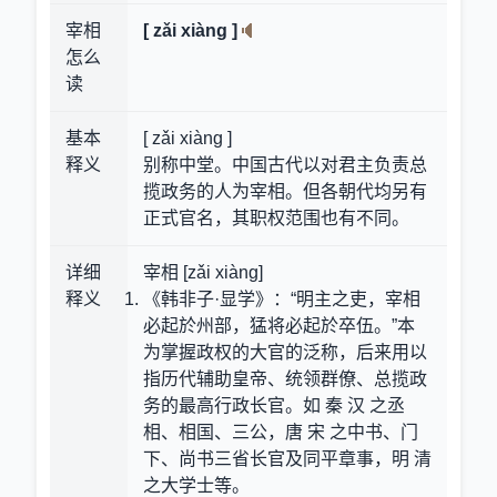
宰相
[ zǎi xiàng ]
怎么
读
基本
[ zǎi xiàng ]
释义
别称中堂。中国古代以对君主负责总
揽政务的人为宰相。但各朝代均另有
正式官名，其职权范围也有不同。
详细
宰相 [zǎi xiàng]
释义
《韩非子·显学》：“明主之吏，宰相
必起於州部，猛将必起於卒伍。”本
为掌握政权的大官的泛称，后来用以
指历代辅助皇帝、统领群僚、总揽政
务的最高行政长官。如 秦 汉 之丞
相、相国、三公，唐 宋 之中书、门
下、尚书三省长官及同平章事，明 清
之大学士等。