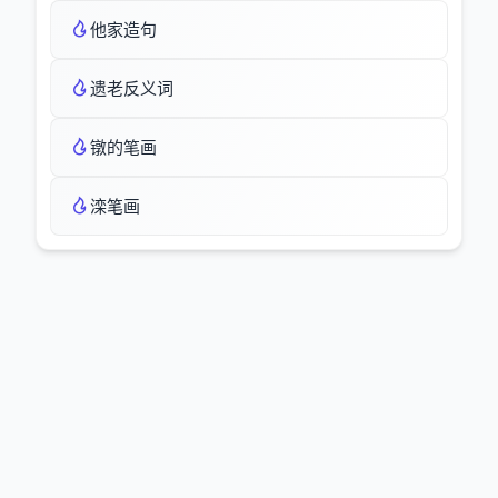
他家造句
遗老反义词
镦的笔画
滦笔画