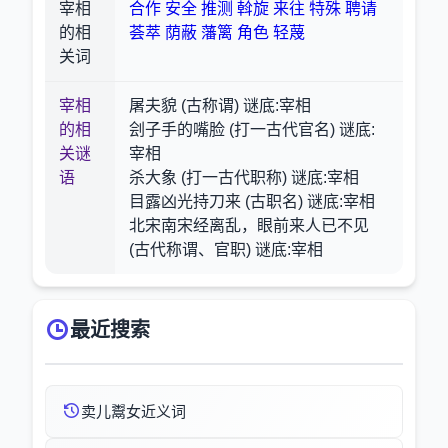
宰相
合作
安全
推测
斡旋
来往
特殊
聘请
的相
荟萃
荫蔽
藩篱
角色
轻蔑
关词
宰相
屠夫貌 (古称谓) 谜底:宰相
的相
刽子手的嘴脸 (打一古代官名) 谜底:
关谜
宰相
语
杀大象 (打一古代职称) 谜底:宰相
目露凶光持刀来 (古职名) 谜底:宰相
北宋南宋经离乱，眼前来人已不见
(古代称谓、官职) 谜底:宰相
最近搜索
卖儿鬻女近义词