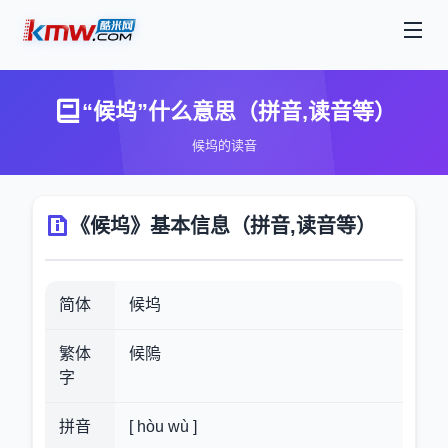
“候坞”什么意思（拼音,读音等）
候坞的读音
《候坞》基本信息（拼音,读音等）
简体
候坞
繁体
候隖
字
拼音
[ hòu wù ]