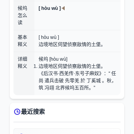
候坞
[ hòu wù ]
怎么
读
基本
[ hòu wù ]
释义
边境地区伺望侦察敌情的土堡。
详细
候坞 [hòu wù]
释义
边境地区伺望侦察敌情的土堡。
《后汉书·西羌传·东号子麻奴》：“ 任
尚 遣兵击破 先零羌 於 丁奚城 。秋，
筑 冯翊 北界候坞五百所。”
最近搜索