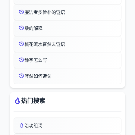
廉洁者多俭朴的谜语
喿的解释
桃花流水杳然去谜语
静字怎么写
哗然如何造句
热门搜索
治功组词