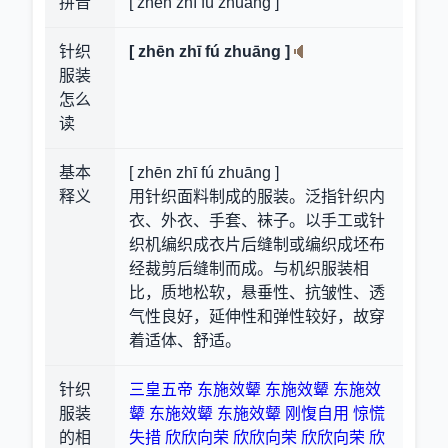
拼音
[ zhēn zhī fú zhuāng ]
针织
[ zhēn zhī fú zhuāng ]
服装
怎么
读
基本
[ zhēn zhī fú zhuāng ]
释义
用针织面料制成的服装。泛指针织内
衣、外衣、手套、袜子。以手工或针
织机编织成衣片后缝制或编织成坯布
经裁剪后缝制而成。与机织服装相
比，质地松软，悬垂性、抗皱性、透
气性良好，延伸性和弹性较好，故穿
着适体、舒适。
针织
三皇五帝
东施效颦
东施效颦
东施效
服装
颦
东施效颦
东施效颦
刚愎自用
惊慌
的相
失措
欣欣向荣
欣欣向荣
欣欣向荣
欣