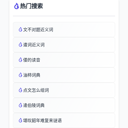
热门搜索
文不对题近义词
遣词近义词
偻的读音
油柿词典
点文怎么组词
逄伯陵词典
堪叹韶年难复来谜语