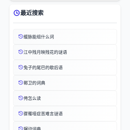
最近搜索
缓脉能组什么词
江中残月映残花的谜语
兔子的尾巴的歇后语
鄣卫的词典
俜怎么读
骤罹哑症苦难言谜语
辗动词典