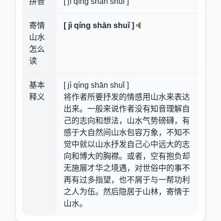
拼音
[ jì qíng shān shuǐ ]
寄情
[ jì qíng shān shuǐ ]
山水
怎么
读
基本
[ jì qíng shān shuǐ ]
释义
将作者所要抒发的情感用山水来表达
出来。一般来说作者没有知音理解自
己的志向和想法，山水气势磅礴，有
感于大自然间山水包容万象，不知不
觉中就以山水抒发自己心中远大的志
向和博大的胸襟。或者，空有抱负却
无施展才华之境遇，对世俗中的事不
再有过多指望，也不屑于与一帮功利
之人为伍。然后隐居于山林，寄情于
山水。