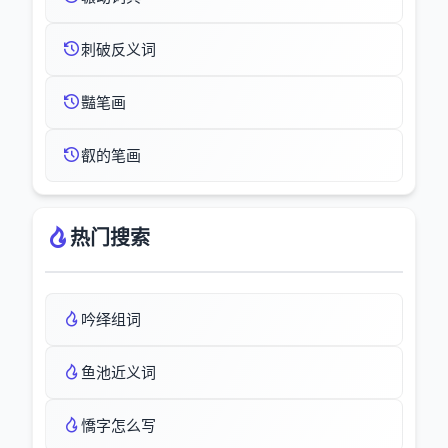
刺破反义词
豔笔画
叡的笔画
热门搜索
吟绎组词
鱼池近义词
憍字怎么写