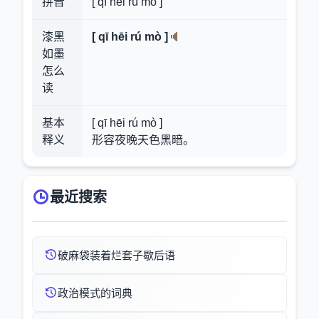
拼音
[ qī hēi rú mò ]
漆黑
[ qī hēi rú mò ]
如墨
怎么
读
基本
[ qī hēi rú mò ]
释义
形容夜晚天色黑暗。
最近搜索
破麻袋装着烂套子歇后语
政治模式的词典