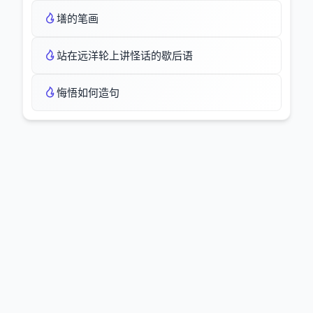
墡的笔画
站在远洋轮上讲怪话的歇后语
悔悟如何造句