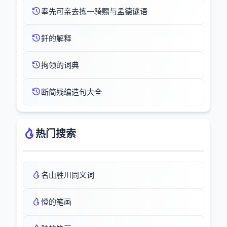
奉先可亲去拣一骑赐与孟德谜语
釺的解释
拘领的词典
断简残编造句大全
热门搜索
名山胜川同义词
憕的笔画