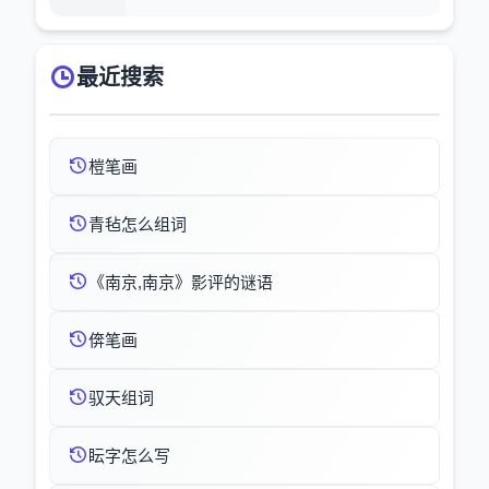
最近搜索
榿笔画
青毡怎么组词
《南京,南京》影评的谜语
倴笔画
驭天组词
眃字怎么写