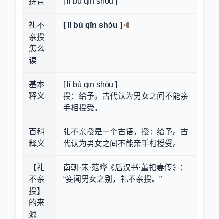
拼音
[ lǐ bù qīn shòu ]
礼不
[ lǐ bù qīn shòu ]
亲授
怎么
读
基本
[ lǐ bù qīn shòu ]
释义
授：给予。古代认为男女之间不能亲
手相授受。
百科
礼不亲授是一个古语，授：给予。古
释义
代认为男女之间不能亲手相授受。
【礼
南朝·宋·范晔《后汉书·董祀妻传》：
不亲
“妾闻男女之别，礼不亲授。”
授】
的来
源