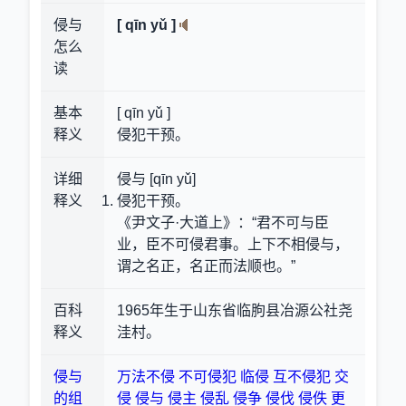
侵与
[ qīn yǔ ]
怎么
读
基本
[ qīn yǔ ]
释义
侵犯干预。
详细
侵与 [qīn yǔ]
释义
侵犯干预。
《尹文子·大道上》：“君不可与臣
业，臣不可侵君事。上下不相侵与，
谓之名正，名正而法顺也。”
百科
1965年生于山东省临朐县冶源公社尧
释义
洼村。
侵与
万法不侵
不可侵犯
临侵
互不侵犯
交
的组
侵
侵与
侵主
侵乱
侵争
侵伐
侵佚
更