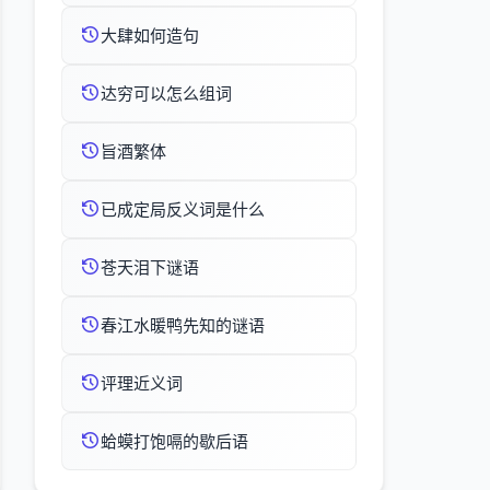
大肆如何造句
达穷可以怎么组词
旨酒繁体
已成定局反义词是什么
苍天泪下谜语
春江水暖鸭先知的谜语
评理近义词
蛤蟆打饱嗝的歇后语