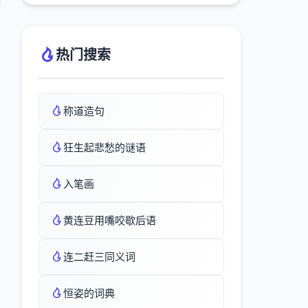
热门搜索
称道造句
狂生起悲愁的谜语
入笔画
黄连豆用嘴咬歇后语
连二赶三同义词
恒姿的词典