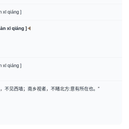
 xī qiáng ]
àn xī qiáng ]
 xī qiáng ]
者，不见西墙；南乡视者，不睹北方:意有所在也。”