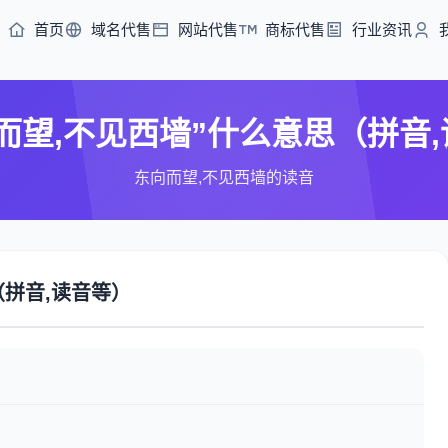
首页
域名代售
网站代售
商标代售
行业资讯
而望,不见西墙”什么意思（拼音
东向而望,不见西墙的读音
拼音,读音等）