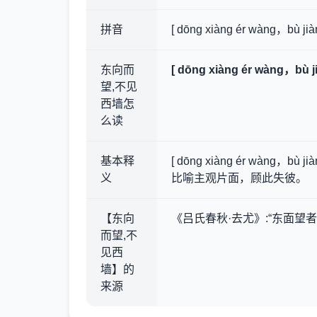
拼音
[ dōng xiàng ér wàng，bù jiàn
东向而
[ dōng xiàng ér wàng，bù ji
望,不见
西墙怎
么读
基本释
[ dōng xiàng ér wàng，bù jiàn
义
比喻主观片面，顾此失彼。
【东向
《吕氏春秋·去尤》:“东面望
而望,不
见西
墙】的
来源