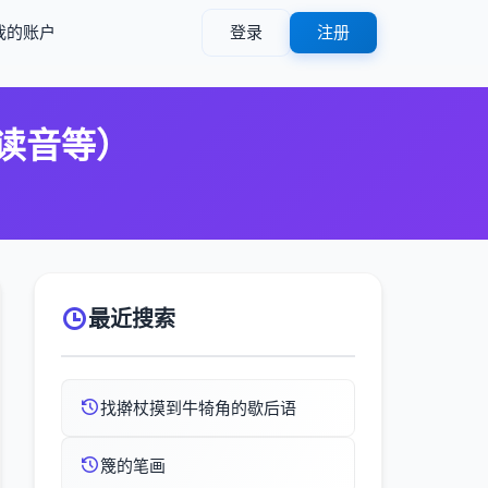
我的账户
登录
注册
,读音等）
最近搜索
找擀杖摸到牛犄角的歇后语
篾的笔画