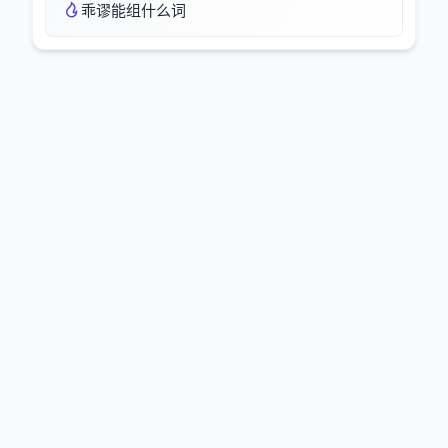
乖谬能组什么词