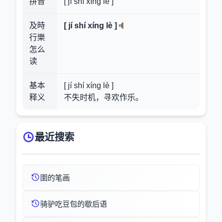
拼音
[ jí shí xíng lè ]
及時
[ jí shí xíng lè ]
行樂
怎么
读
基本
[ jí shí xíng lè ]
释义
不失时机，寻欢作乐。
最近搜索
圉的笔画
骑驴吃豆包的歇后语