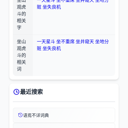
坐山
一天星斗
坐不重席
坐井窥天
坐地分
观虎
赃
坐失良机
斗的
相关
字
坐山
一天星斗
坐不重席
坐井窥天
坐地分
观虎
赃
坐失良机
斗的
相关
词
最近搜索
语焉不详词典