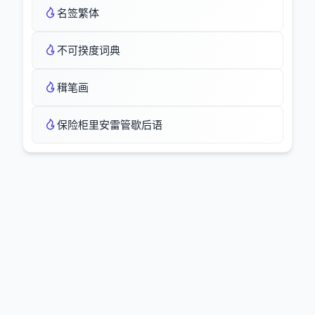
名签繁体
不可揆度词典
穁笔画
保险柜里安雷管歇后语