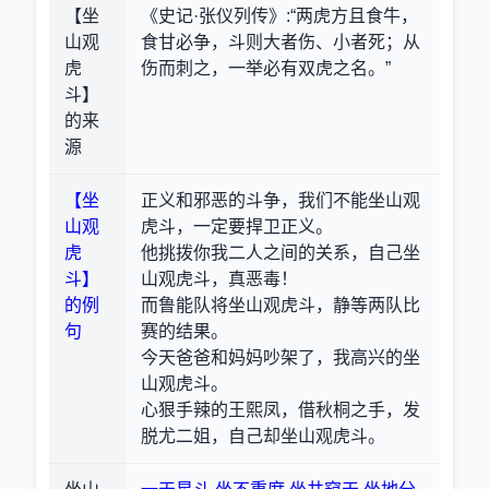
【坐
《史记·张仪列传》:“两虎方且食牛，
山观
食甘必争，斗则大者伤、小者死；从
虎
伤而刺之，一举必有双虎之名。”
斗】
的来
源
【坐
正义和邪恶的斗争，我们不能坐山观
山观
虎斗，一定要捍卫正义。
虎
他挑拨你我二人之间的关系，自己坐
斗】
山观虎斗，真恶毒！
的例
而鲁能队将坐山观虎斗，静等两队比
句
赛的结果。
今天爸爸和妈妈吵架了，我高兴的坐
山观虎斗。
心狠手辣的王熙凤，借秋桐之手，发
脱尤二姐，自己却坐山观虎斗。