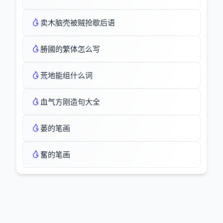
卖木脑壳被贼抢歇后语
勝國的繁体怎么写
荒地能组什么词
血气方刚造句大全
蒌的笔画
奮的笔画