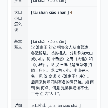
拼音
[ tài shān xiǎo shān ]
大山
[ tài shān xiǎo shān ]
小山
怎么
读
基本
[ tài shān xiǎo shān ]
释义
汉 淮南王 刘安 招集文人从事著述，
各造辞赋，以类相从，分别称为大山
或小山，犹《诗经》之有《大雅》和
《小雅》。见 汉 王逸《楚辞章句·招
隐士序》。或以为大小、小山是人
名，见 汉 高诱《〈淮南子〉序》。
后用来称呼同时有名的两兄弟。如 南
朝 梁 何点、何胤 兄弟俱隐遁不仕，
世号 点 为“大山”。
详细
大山小山 [tài shān xiǎo shān]