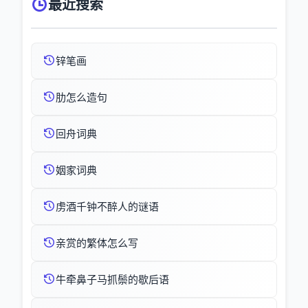
最近搜索
锌笔画
肋怎么造句
回舟词典
姻家词典
虏酒千钟不醉人的谜语
亲赏的繁体怎么写
牛牵鼻子马抓鬃的歇后语