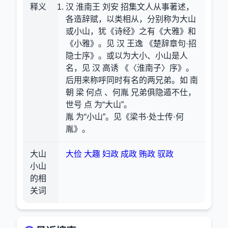
释义
汉 淮南王 刘安 招集文人从事著述，
各造辞赋，以类相从，分别称为大山
或小山，犹《诗经》之有《大雅》和
《小雅》。见 汉 王逸 《楚辞章句·招
隐士序》。或以为大小、小山是人
名，见 汉 高诱 《〈淮南子〉序》。
后用来称呼同时有名的两兄弟。如 南
朝 梁 何点 、何胤 兄弟俱隐遁不仕，
世号 点 为“大山”。
胤 为“小山”。见《梁书·处士传·何
胤》。
大山
大俭
大趣
妇政
成政
贿政
驭政
小山
的相
关词