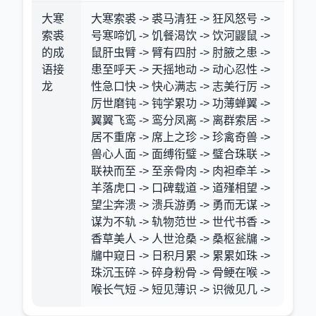
大寒
大寒索裘 -> 裘马清狂 -> 狂风怒号 ->
索裘
号寒啼饥 -> 饥餐渴饮 -> 饮河鼹鼠 ->
的成
鼠肝虫臂 -> 臂有四肘 -> 肘腋之患 ->
语接
患至呼天 -> 天摇地动 -> 动心忍性 ->
龙
性急口快 -> 快心满志 -> 志美行厉 ->
厉世磨钝 -> 钝学累功 -> 功薄蝉翼 ->
翼翼飞鸾 -> 鸾分凤离 -> 离群索居 ->
居不重席 -> 席上之珍 -> 珍禽奇兽 ->
兽心人面 -> 面缚衔璧 -> 璧合珠联 ->
联袂而至 -> 至亲骨肉 -> 肉袒牵羊 ->
羊落虎口 -> 口碑载道 -> 道殣相望 ->
望尘奔溃 -> 溃兵游勇 -> 勇而无谋 ->
谋为不轨 -> 轨物范世 -> 世代书香 ->
香草美人 -> 人世沧桑 -> 桑枢瓮牖 ->
牖中窥日 -> 日积月累 -> 累累如珠 ->
珠沉玉碎 -> 碎身粉骨 -> 骨鲠在喉 ->
喉长气短 -> 短见薄识 -> 识微见几 ->