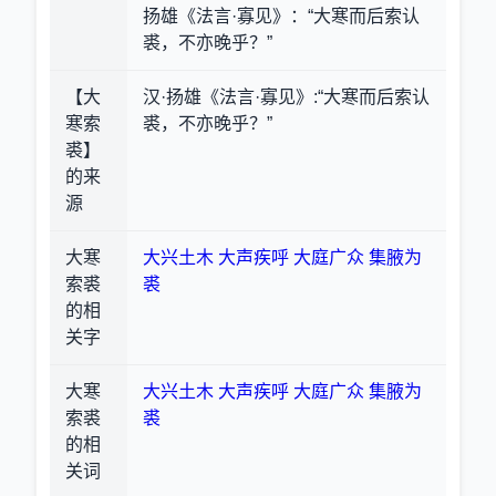
扬雄《法言·寡见》：“大寒而后索认
裘，不亦晚乎？”
【大
汉·扬雄《法言·寡见》:“大寒而后索认
寒索
裘，不亦晚乎？”
裘】
的来
源
大寒
大兴土木
大声疾呼
大庭广众
集腋为
索裘
裘
的相
关字
大寒
大兴土木
大声疾呼
大庭广众
集腋为
索裘
裘
的相
关词