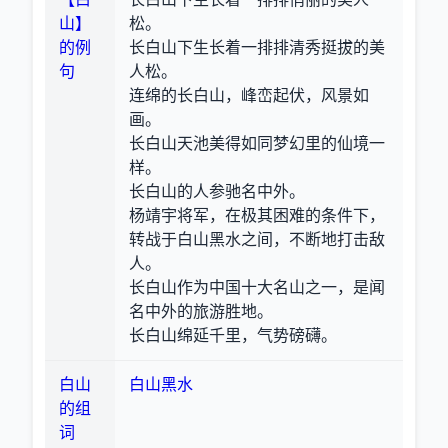
山】
松。
的例
长白山下生长着一排排清秀挺拔的美
句
人松。
连绵的长白山，峰峦起伏，风景如
画。
长白山天池美得如同梦幻里的仙境一
样。
长白山的人参驰名中外。
杨靖宇将军，在极其困难的条件下，
转战于白山黑水之间，不断地打击敌
人。
长白山作为中国十大名山之一，是闻
名中外的旅游胜地。
长白山绵延千里，气势磅礴。
白山
白山黑水
的组
词