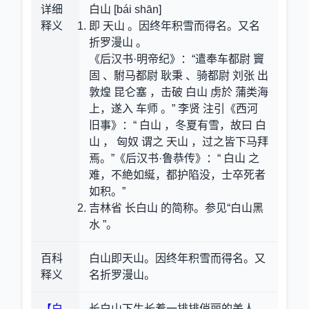
详细
白山 [bái shān]
释义
即 天山 。因终年积雪而得名。又名
折罗漫山 。
《后汉书·明帝纪》：“遣奉车都尉 竇
固 、駙马都尉 耿秉 、骑都尉 刘张 出
敦煌 昆仑塞 ，击破 白山 虏於 蒲类海
上，遂入 车师 。” 李贤 注引《西河
旧事》：“ 白山 ，冬夏有雪，故曰 白
山 ， 匈奴 谓之 天山 ，过之皆下马拜
焉。”《后汉书·鲁恭传》：“ 白山 之
难，不絶如綖，都护陷没，士卒死者
如积。”
吉林省 长白山 的简称。参见“白山黑
水 ”。
百科
白山即天山。因终年积雪而得名。又
释义
名折罗漫山。
【白
长白山下生长着一排排俏丽的美人