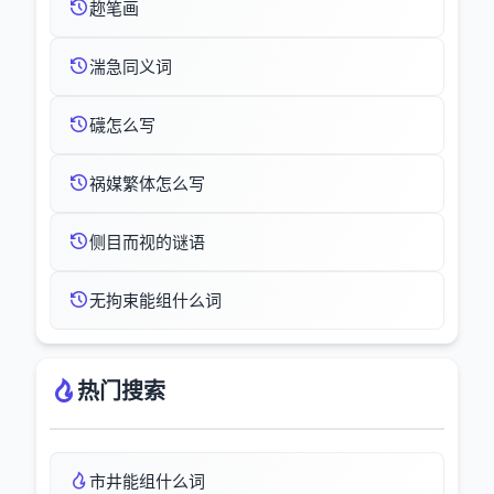
趂笔画
湍急同义词
礣怎么写
祸媒繁体怎么写
侧目而视的谜语
无拘束能组什么词
热门搜索
市井能组什么词