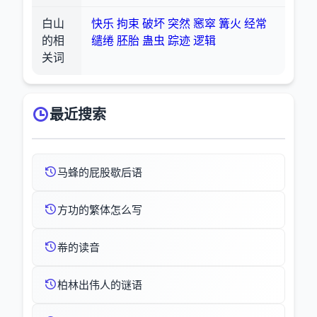
白山
快乐
拘束
破坏
突然
窸窣
篝火
经常
的相
缱绻
胚胎
蛊虫
踪迹
逻辑
关词
最近搜索
马蜂的屁股歇后语
方功的繁体怎么写
帣的读音
柏林出伟人的谜语