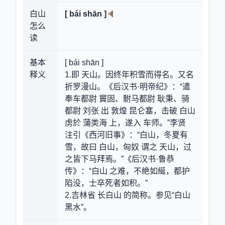
白山
[ bái shān ]
怎么
读
基本
[ bái shān ]
释义
1.即 天山。因终年积雪而得名。又名
折罗漫山。《后汉书·明帝纪》：“遣
奉车都尉 竇固、駙马都尉 耿秉、骑
都尉 刘张 出 敦煌 昆仑塞，击破 白山
虏於 蒲类海 上，遂入 车师。”李贤
注引《西河旧事》：“白山，冬夏有
雪，故曰 白山，匈奴 谓之 天山，过
之皆下马拜焉。”《后汉书·鲁恭
传》：“白山 之难，不絶如綖，都护
陷没，士卒死者如积。”
2.吉林省 长白山 的简称。参见“白山
黑水”。