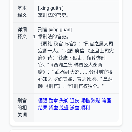
基本
[ xíng guān ]
释义
掌刑法的官吏。
详细
刑官 [xíng guān]
释义
掌刑法的官吏。
《周礼·秋官·序官》：“刑官之属大司
寇卿一人。” 北周 庾信 《正旦上司宪
府》诗：“苍鹰下狱吏，獬豸饰刑
官。”《西湖二集·韩晋公人奁两
赠》：“ 武承嗣 大怒……分付刑官将
乔知之 罗织其罪，置之死地。” 章炳
麟 《刑官》：“惟刑官权独全。”
刑官
倔强
勋章
失衡
沮丧
濒临
狡黠
笔画
的相
结果
肾虚
茂盛
谦虚
顺利
关词