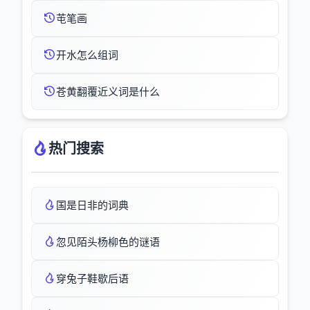
芚笔画
开水怎么组词
苍黄翻覆近义词是什么
热门搜索
国是日非的词典
忽见陌头杨柳色的谜语
穿兔子鞋歇后语