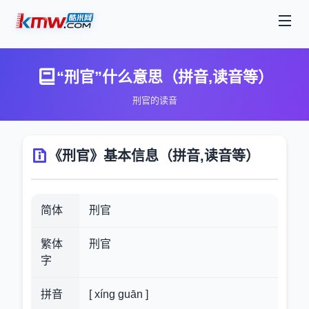
“刑官”什么意思（拼音,读音等）
刑官的读音
《刑官》基本信息（拼音,读音等）
简体
刑官
繁体
刑官
字
拼音
[ xíng guān ]