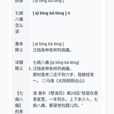
拼音
[ qī bìng bā tòng ]
七病
[ qī bìng bā tòng ]
八痛
怎么
读
基本
[ qī bìng bā tòng ]
释义
泛指各种各样的病痛。
详细
七病八痛 [qī bìng bā tòng]
释义
泛指各种各样的病痛。
那时我老二还不到六岁，我娘经常
～。 ◎马烽《太阳刚刚出山》
【七
清·曾朴《孽海花》第24回:“就是在雯
病八
青家里，一年到头，上下多少人，七
痛】
病八痛，都是他包圆儿的。”
的来