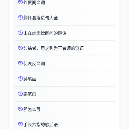
外贸同义词
胸怀磊落造句大全
山在虚无缥缈间的谜语
如镐者，用之则为王者师的谜语
使唤反义词
釥笔画
蹖笔画
胆怎么写
手长六指的歇后语