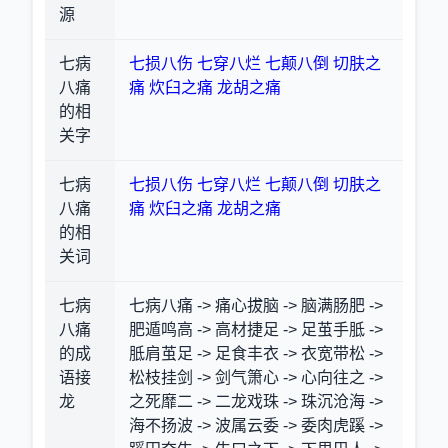
源
七病
七损八伤
七穿八烂
七颠八倒
切肤之
八痛
痛
炊臼之痛
龙胡之痛
的相
关字
七病
七损八伤
七穿八烂
七颠八倒
切肤之
八痛
痛
炊臼之痛
龙胡之痛
的相
关词
七病
七病八痛 -> 痛心拔脑 -> 脑满肠肥 ->
八痛
肥遁鸣高 -> 高材捷足 -> 足茧手胝 ->
的成
胝肩茧足 -> 足食丰衣 -> 衣宽带松 ->
语接
松枝挂剑 -> 剑气箫心 -> 心向往之 ->
龙
之死靡二 -> 二龙戏珠 -> 珠沉沧海 ->
海不扬波 -> 波属云委 -> 委肉虎蹊 ->