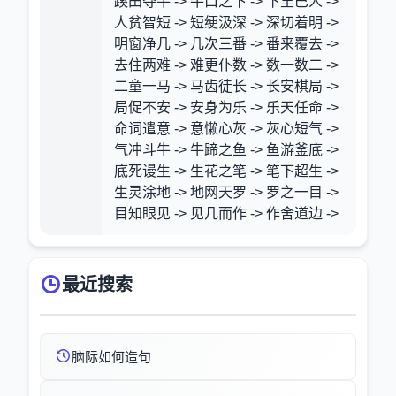
蹊田夺牛 -> 牛口之下 -> 下里巴人 ->
人贫智短 -> 短绠汲深 -> 深切着明 ->
明窗净几 -> 几次三番 -> 番来覆去 ->
去住两难 -> 难更仆数 -> 数一数二 ->
二童一马 -> 马齿徒长 -> 长安棋局 ->
局促不安 -> 安身为乐 -> 乐天任命 ->
命词遣意 -> 意懒心灰 -> 灰心短气 ->
气冲斗牛 -> 牛蹄之鱼 -> 鱼游釜底 ->
底死谩生 -> 生花之笔 -> 笔下超生 ->
生灵涂地 -> 地网天罗 -> 罗之一目 ->
目知眼见 -> 见几而作 -> 作舍道边 ->
最近搜索
脑际如何造句