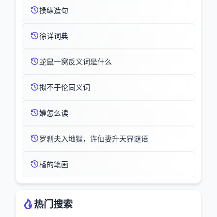
操纵造句
徐详词典
蛇鼠一窝反义词是什么
拟不于伦同义词
孉怎么读
罗刹夫入地狱，许仙妻升天界谜语
楿的笔画
热门搜索