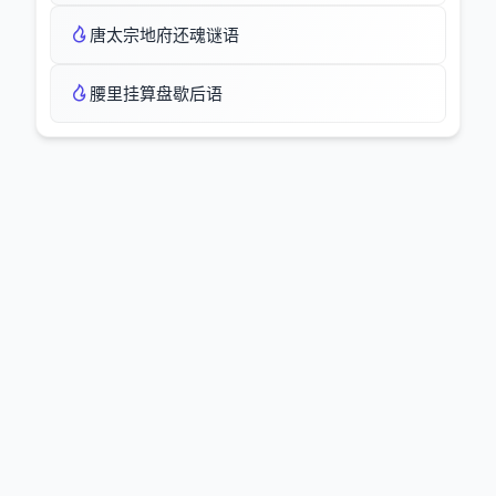
唐太宗地府还魂谜语
腰里挂算盘歇后语