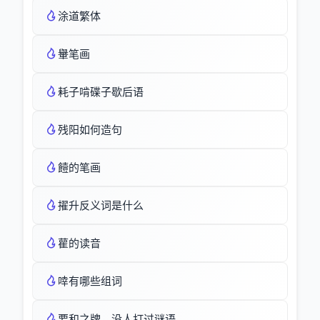
涂道繁体
轝笔画
耗子啃碟子歇后语
残阳如何造句
饐的笔画
擢升反义词是什么
雚的读音
啈有哪些组词
要和之牌，没人打过谜语