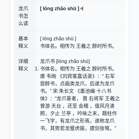
龙爪
[ lóng zhǎo shū ]
书怎
么读
基本
[ lóng zhǎo shū ]
释义
书体名。相传为 王羲之 醉时所书。
详细
龙爪书 [lóng zhǎo shū]
释义
书体名。相传为 王羲之 醉时所书。
唐 韦绚 《刘宾客嘉话录》：“ 右军
尝醉书，点画类龙爪，后遂为龙爪
书。” 宋 朱长文 《墨池编·十八书
体》：“龙爪篆者， 晋 右将军 王羲之
曾游 天台 ，还至 会稽 ，值风月清
照，夕止 兰亭 ，吟咏之末，题柱作
一飞字，有龙爪之形焉，遂称龙爪
书，其势若龙蹙虎振，拔剑张弩。”