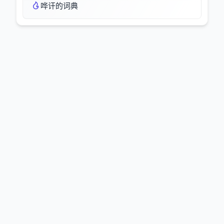
哗讦的词典