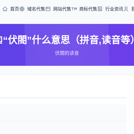
首页
域名代售
网站代售
商标代售
行业资讯
“伏閤”什么意思（拼音,读音等
伏閤的读音
）