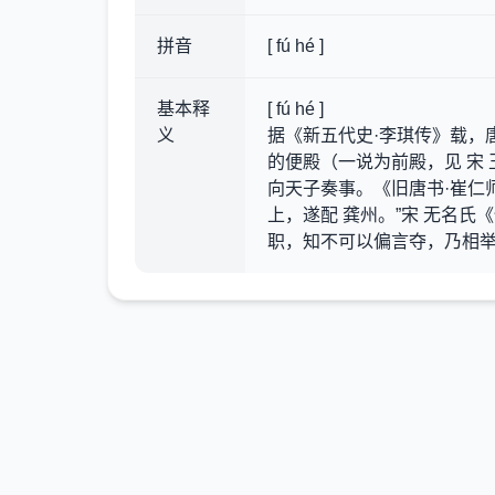
拼音
[ fú hé ]
基本释
[ fú hé ]
义
据《新五代史·李琪传》载，唐
的便殿（一说为前殿，见 宋 
向天子奏事。《旧唐书·崔仁师
上，遂配 龚州。”宋 无名氏
职，知不可以偏言夺，乃相举