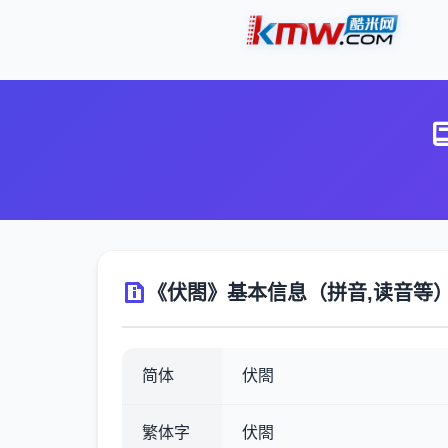
《伏閤》基本信息（拼音,读音等
简体
伏閤
繁体字
伏閤