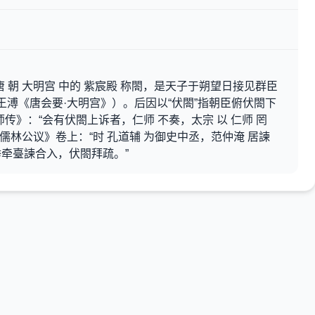
 朝 大明宫 中的 紫宸殿 称閤，是天子于朔望日接见群臣
王溥《唐会要·大明宫》）。后因以“伏閤”指朝臣俯伏閤下
传》：“会有伏閤上诉者，仁师 不奏，太宗 以 仁师 罔
《儒林公议》卷上：“时 孔道辅 为御史中丞，范仲淹 居諫
牵臺諫合入，伏閤拜疏。”