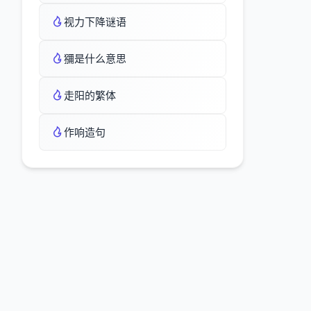
视力下降谜语
獼是什么意思
走阳的繁体
作响造句