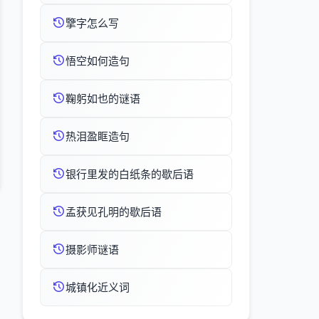
擥字怎么写
悟空如何造句
鞠躬如也的谜语
热泪盈眶造句
银行里发的白纸条的歇后语
孟获见孔明的歇后语
摄影师谜语
城镇化近义词