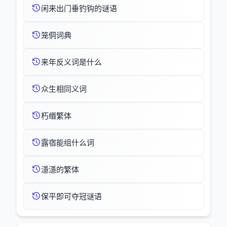
闲来出门垂钓钩的谜语
笼侗词典
来年反义词是什么
众生相同义词
朽缗繁体
露宿能组什么词
濦濦的繁体
保平即可夺冠谜语