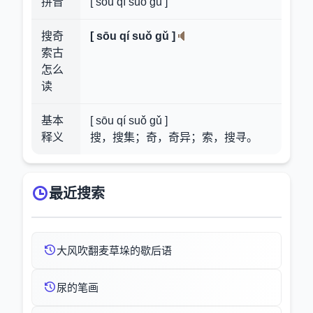
拼音
[ sōu qí suǒ gǔ ]
搜奇
[ sōu qí suǒ gǔ ]
索古
怎么
读
基本
[ sōu qí suǒ gǔ ]
释义
搜，搜集；奇，奇异；索，搜寻。
最近搜索
大风吹翻麦草垛的歇后语
尿的笔画