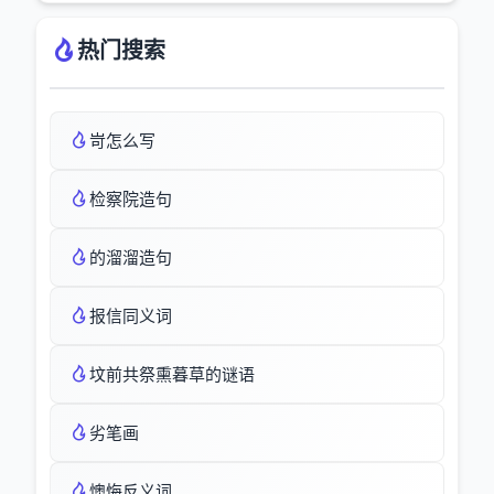
热门搜索
岢怎么写
检察院造句
的溜溜造句
报信同义词
坟前共祭熏暮草的谜语
劣笔画
懊悔反义词