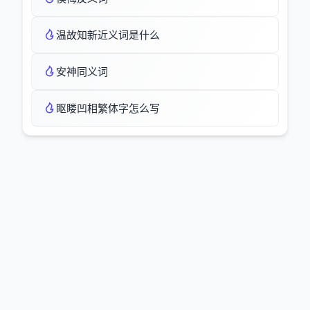
温故知新近义词是什么
安神同义词
眍䁖凹相繁体字怎么写