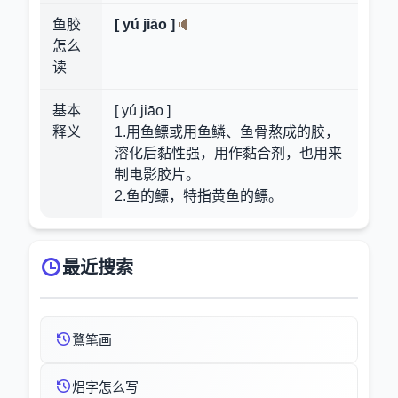
鱼胶
[ yú jiāo ]
怎么
读
基本
[ yú jiāo ]
释义
1.用鱼鳔或用鱼鳞、鱼骨熬成的胶，
溶化后黏性强，用作黏合剂，也用来
制电影胶片。
2.鱼的鳔，特指黄鱼的鳔。
最近搜索
鶩笔画
焒字怎么写