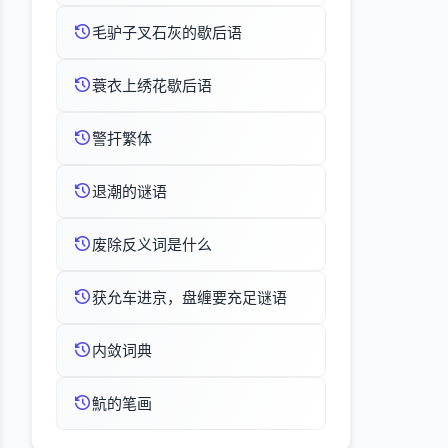
毛驴子叉石灰的歇后语
蓑衣上绣花歇后语
警扞繁体
退潮的谜语
废除反义词是什么
获允车进京，盘缠要充足谜语
内敛词典
魧的笔画