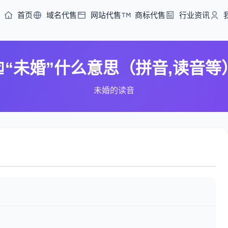
首页
域名代售
网站代售
商标代售
行业资讯
“未婚”什么意思（拼音,读音等
未婚的读音
）