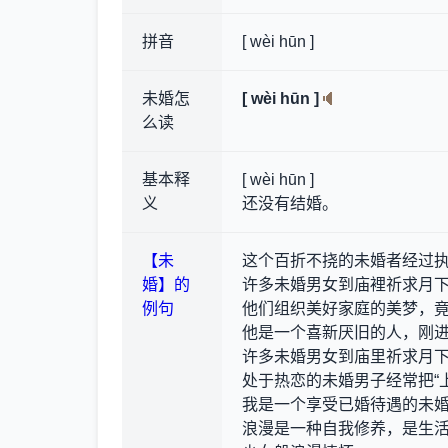
拼音
[ wèi hūn ]
未婚怎
[ wèi hūn ]
么读
基本释
[ wèi hūn ]
义
还没有结婚。
【未
这个百折不挠的未婚者经过
婚】的
许多未婚男女到庙裡祈求月
例句
他们组织美好家庭的美梦，
他是一个喜新厌旧的人，刚
许多未婚男女到庙里祈求月
处于热恋的未婚男子经常把“
我是一个享受已婚待遇的未
浪漫是一种自我修养，是生