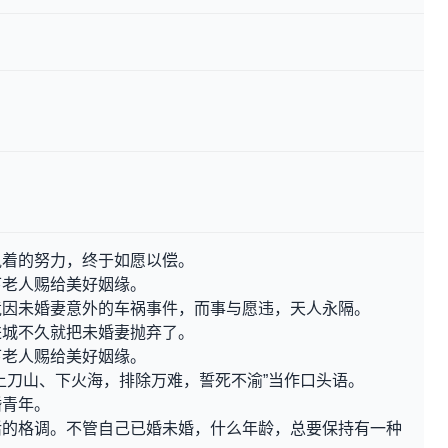
执着的努力，终于如愿以偿。
下老人赐给美好姻缘。
竟因未婚妻意外的车祸事件，而事与愿违，天人永隔。
进城不久就把未婚妻抛弃了。
下老人赐给美好姻缘。
上刀山、下火海，排除万难，誓死不渝”当作口头语。
婚青年。
活的格调。不管自己已婚未婚，什么年龄，总要保持有一种