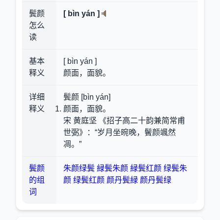
鬓颜
[ bìn yán ]
怎么
读
基本
[ bìn yán ]
释义
颜面，面貌。
详细
鬓颜 [bìn yán]
释义
颜面，面貌。
宋 黄庭坚 《招子高二十韵兼简常甫
世弼》：“岁月坐晼晚，鬢颜颯然
凋。”
鬓颜
朱颜绿鬓
緑鬓朱颜
緑鬓红颜
绿鬓朱
的组
颜
绿鬓红颜
颜丹鬓緑
颜丹鬓绿
词