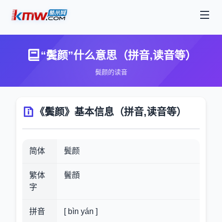
“鬓颜”什么意思（拼音,读音等）
鬓颜的读音
《鬓颜》基本信息（拼音,读音等）
简体
鬓颜
繁体
鬢顔
字
拼音
[ bìn yán ]