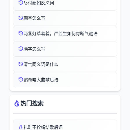
尽付阙如反义词
琱字怎么写
两茎灯草着着，严监生如何肯断气谜语
腃字怎么写
清气同义词是什么
鹦哥唱大曲歇后语
热门搜索
扎鞋不拴绳结歇后语