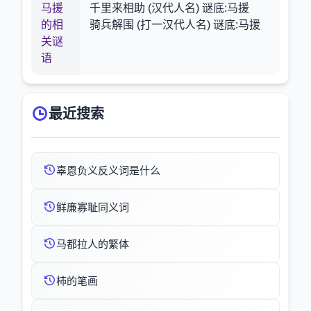
马援
千里来相助 (汉代人名) 谜底:马援
的相
骑兵解围 (打一汉代人名) 谜底:马援
关谜
语
最近搜索
辜恩负义反义词是什么
鲜廉寡耻同义词
马都拉人的繁体
柿的笔画