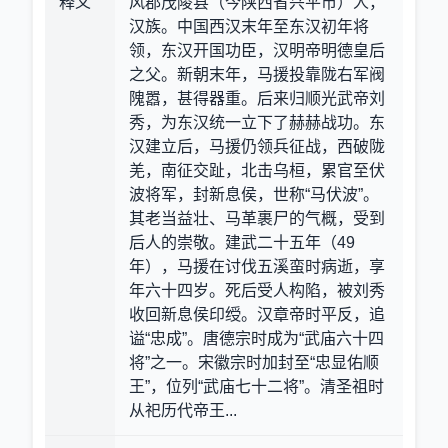
释义
风郡茂陵县（今陕西省兴平市）人，
汉族。中国西汉末年至东汉初年将
领，东汉开国功臣，汉明帝明德皇后
之父。新朝末年，马援投靠陇右军阀
隗嚣，甚得器重。后来归顺光武帝刘
秀，为东汉统一立下了赫赫战功。东
汉建立后，马援仍领兵征战，西破陇
羌，南征交趾，北击乌桓，累官至伏
波将军，封新息侯，世称“马伏波”。
其老当益壮、马革裹尸的气概，受到
后人的崇敬。建武二十五年（49
年），马援在讨伐五溪蛮时病逝，享
年六十四岁。死后受人构陷，被刘秀
收回新息侯印绶。汉章帝时平反，追
谥“忠成”。唐德宗时成为“武庙六十四
将”之一。宋徽宗时加封至“忠显佑顺
王”，位列“武庙七十二将”。清圣祖时
从祀历代帝王...