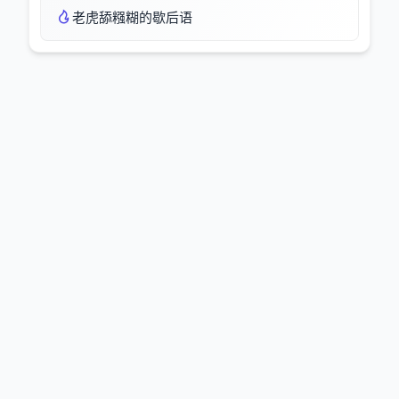
老虎舔糨糊的歇后语