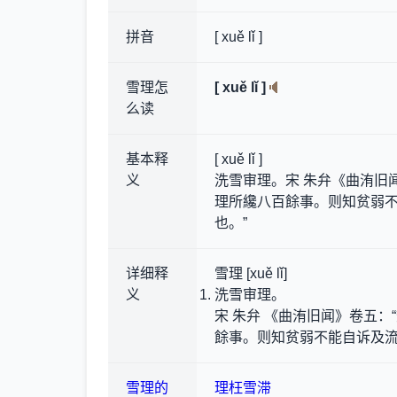
拼音
[ xuě lǐ ]
雪理怎
[ xuě lǐ ]
么读
基本释
[ xuě lǐ ]
义
洗雪审理。宋 朱弁《曲洧旧
理所纔八百餘事。则知贫弱
也。”
详细释
雪理 [xuě lǐ]
义
洗雪审理。
宋 朱弁 《曲洧旧闻》卷五
餘事。则知贫弱不能自诉及流
雪理的
理枉雪滞