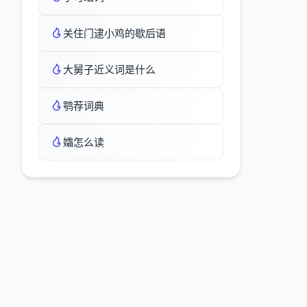
关住门逮小鸡的歇后语
大舅子近义词是什么
鹗荐词典
孀怎么读