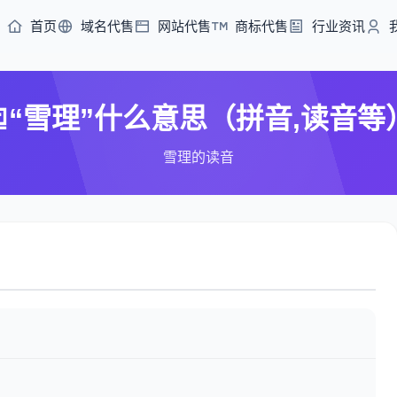
首页
域名代售
网站代售
商标代售
行业资讯
“雪理”什么意思（拼音,读音等
雪理的读音
）