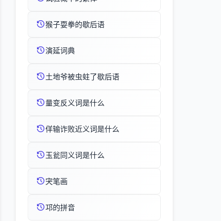
猴子耍拳的歇后语
演延词典
土地爷被虫蛀了歇后语
量变反义词是什么
佯输诈败近义词是什么
玉瓮同义词是什么
宊笔画
邛的拼音