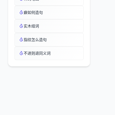
癖如何造句
实木组词
指纹怎么造句
不进则退同义词