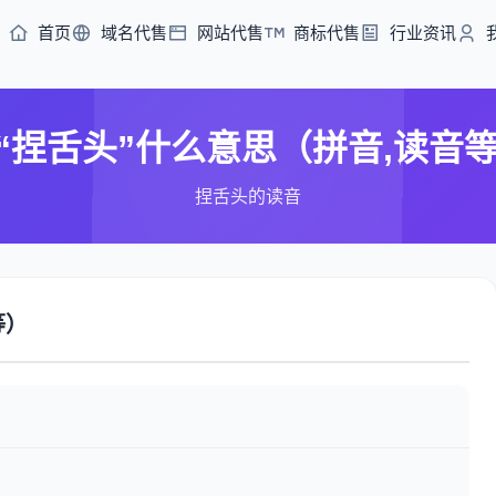
首页
域名代售
网站代售
商标代售
行业资讯
“捏舌头”什么意思（拼音,读音
捏舌头的读音
等）