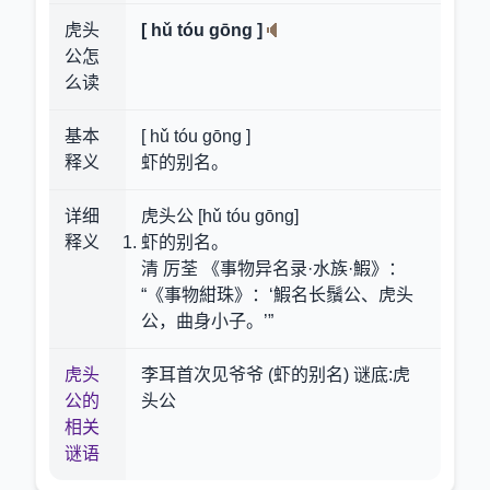
虎头
[ hǔ tóu gōng ]
公怎
么读
基本
[ hǔ tóu gōng ]
释义
虾的别名。
详细
虎头公 [hǔ tóu gōng]
释义
虾的别名。
清 厉荃 《事物异名录·水族·鰕》：
“《事物紺珠》：‘鰕名长鬚公、虎头
公，曲身小子。’”
虎头
李耳首次见爷爷 (虾的别名) 谜底:虎
公的
头公
相关
谜语