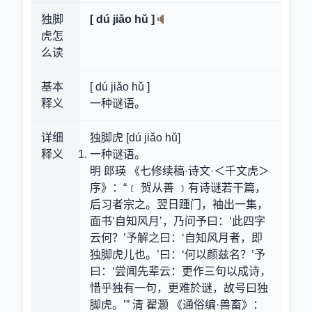
独脚
[ dú jiǎo hǔ ]
虎怎
么读
基本
[ dú jiǎo hǔ ]
释义
一种谜语。
详细
独脚虎 [dú jiǎo hǔ]
释义
一种谜语。
明 郎瑛 《七修续稿·诗文·＜千文虎＞
序》：“﹝ 贺从善 ﹞有诗谜若干篇，
后习者宗之。翌日踵门，袖出一集，
面书‘自知风月’，乃问予曰：‘此四字
云何？’予解之曰：‘自知风月者，即
独脚虎儿也。’曰：‘何以颜兹名？’予
曰：‘尝闻先辈云：更作三句以成诗，
惜乎独有一句，更难於谜，故号曰独
脚虎。’” 清 翟灏 《通俗编·兽畜》：