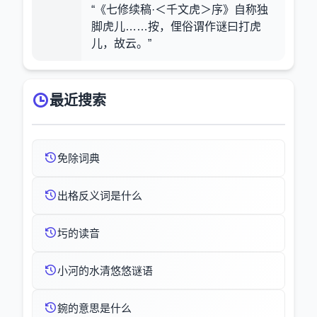
“《七修续稿·＜千文虎＞序》自称独
脚虎儿……按，俚俗谓作谜曰打虎
儿，故云。”
最近搜索
免除词典
出格反义词是什么
圬的读音
小河的水清悠悠谜语
鋺的意思是什么