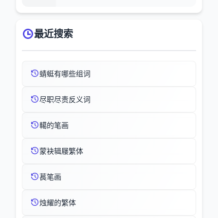
最近搜索
蜻蜓有哪些组词
尽职尽责反义词
轕的笔画
蒙袂辑屦繁体
萇笔画
烛耀的繁体