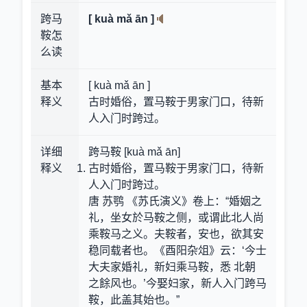
跨马
[ kuà mǎ ān ]
鞍怎
么读
基本
[ kuà mǎ ān ]
释义
古时婚俗，置马鞍于男家门口，待新
人入门时跨过。
详细
跨马鞍 [kuà mǎ ān]
释义
古时婚俗，置马鞍于男家门口，待新
人入门时跨过。
唐 苏鹗 《苏氏演义》卷上：“婚姻之
礼，坐女於马鞍之侧，或谓此北人尚
乘鞍马之义。夫鞍者，安也，欲其安
稳同载者也。《酉阳杂俎》云：‘今士
大夫家婚礼，新妇乘马鞍，悉 北朝
之餘风也。’今娶妇家，新人入门跨马
鞍，此盖其始也。”