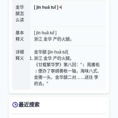
金华
[ jīn huá tuǐ ]
腿怎
么读
基本
[ jīn huá tuǐ ]
释义
浙江 金华 产的火腿。
详细
金华腿 [jīn huá tuǐ]
释义
浙江 金华 产的火腿。
《廿载繁华梦》第八回：“﹝ 周庸祐
﹞便办了寧绸善帐一轴，海味八式、
金猪一头、金华腿二对……送往 李
府去。”
最近搜索