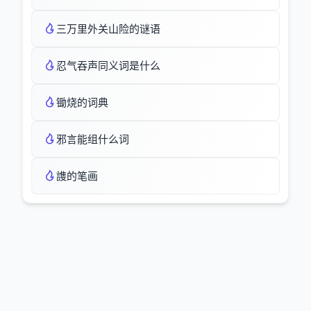
三万里外关山险的谜语
忍气吞声同义词是什么
锄烧的词典
邪言能组什么词
謢的笔画