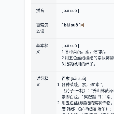
拼音
[ bǎi suǒ ]
百索怎
[ bǎi suǒ ]
么读
基本释
[ bǎi suǒ ]
义
1.各种菜蔬。索，通“素”。
2.用五色丝线编结的索状饰
3.指跳绳用的绳子。
详细释
百索 [bǎi suǒ]
义
各种菜蔬。索，通“素 ”。
《荀子·王制》：“养山林藪泽草
素即百蔬。’ 梁啟超 曰：‘索
用五色丝线编结的索状饰物
唐 韩鄂 《岁华纪丽·端午》