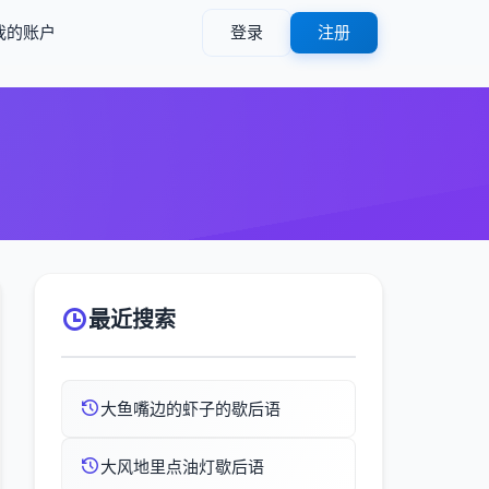
我的账户
登录
注册
）
最近搜索
大鱼嘴边的虾子的歇后语
大风地里点油灯歇后语