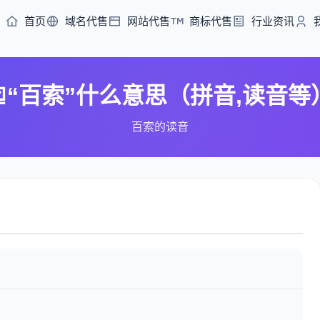
首页
域名代售
网站代售
商标代售
行业资讯
“百索”什么意思（拼音,读音等
百索的读音
）