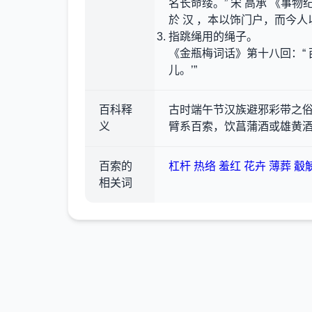
名长命缕。” 宋 高承 《事
於 汉 ，本以饰门户，而今人
指跳绳用的绳子。
《金瓶梅词话》第十八回：“
儿。’”
百科释
古时端午节汉族避邪彩带之俗
义
臂系百索，饮菖蒲酒或雄黄酒
百索的
杠杆
热络
羞红
花卉
薄葬
觳
相关词