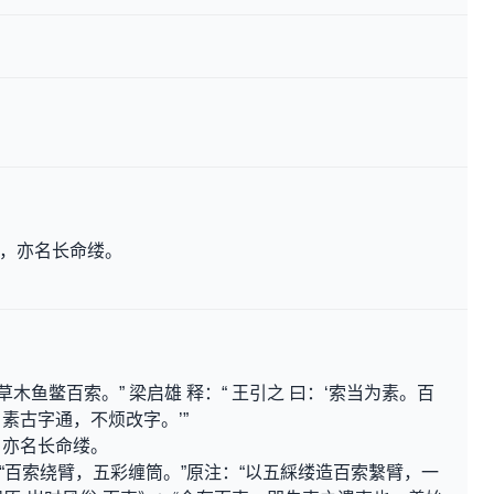
物，亦名长命缕。
木鱼鳖百索。” 梁启雄 释：“ 王引之 曰：‘索当为素。百
、素古字通，不烦改字。’”
，亦名长命缕。
：“百索绕臂，五彩缠筒。”原注：“以五綵缕造百索繫臂，一