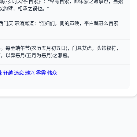
物纪原·岁时风俗·百索》：“今有百索，即朱索之遗事也，盖始
以约臂，相承之误也。”
 西门庆 带酒駡道：‘淫妇们，閒的声唤，平白跳甚么百索
。每至端午节(农历五月初五日)，门悬艾虎，头饰钗符，
，以辟恶月(五月为恶月)之邪瘟。
觫
轩越
迷恋
雅兴
雾霾
韩众