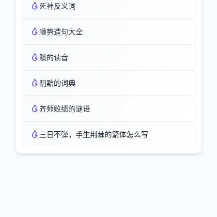
死神反义词
顺势造句大全
賧的读音
阴黠的词典
齐师败绩的谜语
三日不弹，手生荆棘的繁体怎么写