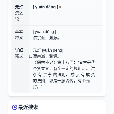
元灯
[ yuán dēng ]
怎么
读
基本
[ yuán dēng ]
释义
谓宗派，渊源。
详细
元灯 [yuán dēng]
释义
谓宗派，渊源。
《儒林外史》第十八回：“文章是代
圣贤立言，有个一定的规矩…… 洪
永 有 洪 永 的法则， 成 弘 有 成 弘
的法则，都是一脉流传，有个元
灯。”
最近搜索