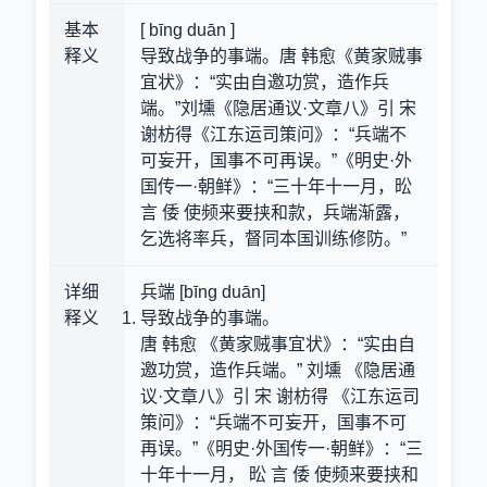
基本
[ bīng duān ]
释义
导致战争的事端。唐 韩愈《黄家贼事
宜状》：“实由自邀功赏，造作兵
端。”刘壎《隐居通议·文章八》引 宋
谢枋得《江东运司策问》：“兵端不
可妄开，国事不可再误。”《明史·外
国传一·朝鲜》：“三十年十一月，昖
言 倭 使频来要挟和款，兵端渐露，
乞选将率兵，督同本国训练修防。”
详细
兵端 [bīng duān]
释义
导致战争的事端。
唐 韩愈 《黄家贼事宜状》：“实由自
邀功赏，造作兵端。” 刘壎 《隐居通
议·文章八》引 宋 谢枋得 《江东运司
策问》：“兵端不可妄开，国事不可
再误。”《明史·外国传一·朝鲜》：“三
十年十一月， 昖 言 倭 使频来要挟和