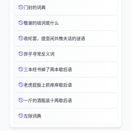
门封的词典
敬谢的组词是什么
收纶罢，提壶闲共樵夫话的谜语
异乎寻常反义词
三本经书掉了两本歇后语
老虎屁股上抓痒痒歇后语
一斤的酒瓶装十两歇后语
左除词典