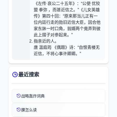
《左传·哀公二十五年》：“公使 优狡
盟 拳弥 ，而甚近信之。”《儿女英雄
传》第四十回：“原来那当儿正有一
位内廷行走的勋旧近信大臣，因合他
家东牀一时口角，翁婿两个竟弄到彼
此上摺子对参起来。”
指亲近的人。
唐 温庭筠 《偶题》诗：“自恨青楼无
近信，不将心事许卿卿。”
最近搜索
战略轰炸词典
腂怎么读