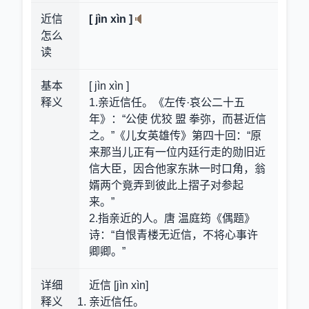
近信
[ jìn xìn ]
怎么
读
基本
[ jìn xìn ]
释义
1.亲近信任。《左传·哀公二十五
年》：“公使 优狡 盟 拳弥，而甚近信
之。”《儿女英雄传》第四十回：“原
来那当儿正有一位内廷行走的勋旧近
信大臣，因合他家东牀一时口角，翁
婿两个竟弄到彼此上摺子对参起
来。”
2.指亲近的人。唐 温庭筠《偶题》
诗：“自恨青楼无近信，不将心事许
卿卿。”
详细
近信 [jìn xìn]
释义
亲近信任。