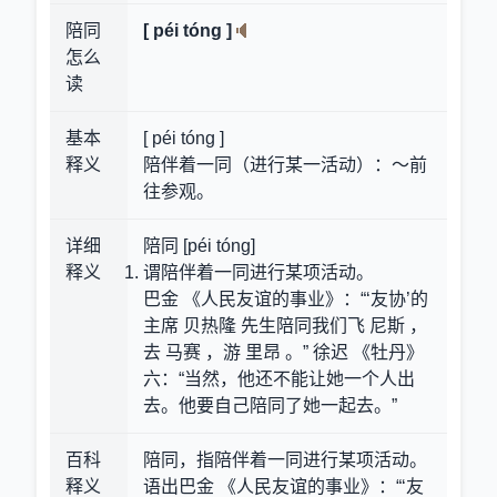
陪同
[ péi tóng ]
怎么
读
基本
[ péi tóng ]
释义
陪伴着一同（进行某一活动）：～前
往参观。
详细
陪同 [péi tóng]
释义
谓陪伴着一同进行某项活动。
巴金 《人民友谊的事业》：“‘友协’的
主席 贝热隆 先生陪同我们飞 尼斯 ，
去 马赛 ，游 里昂 。” 徐迟 《牡丹》
六：“当然，他还不能让她一个人出
去。他要自己陪同了她一起去。”
百科
陪同，指陪伴着一同进行某项活动。
释义
语出巴金 《人民友谊的事业》：“‘友