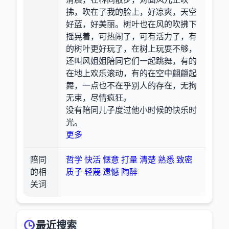
拂，吹在了我的脸上，好凉爽，天空
好蓝，好美丽。树叶也在风的吹拂下
摇晃着，可热闹了，可有活力了，有
的树叶更好玩了，在树上玩耍不够，
还叫风姐姐陪同它们一起跳舞，有的
在地上欢乐滚动，有的在空中翩翩起
舞，一点也不在乎别人的存在，无拘
无束，尽情疯狂。
没有陪同儿子度过他小时候的快乐时
光。
更多
陪同
哲学
快活
惬意
打量
清楚
熟悉
致密
的相
质子
轻蔑
遗憾
陶醉
关词
最近搜索