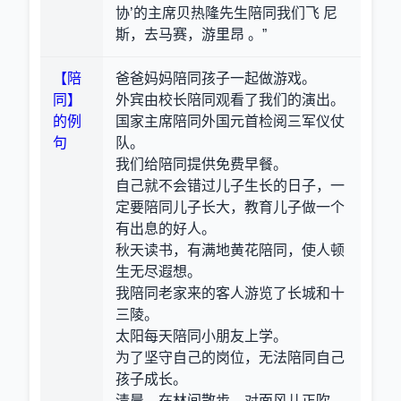
协’的主席贝热隆先生陪同我们飞 尼
斯，去马赛，游里昂 。”
【陪
爸爸妈妈陪同孩子一起做游戏。
同】
外宾由校长陪同观看了我们的演出。
的例
国家主席陪同外国元首检阅三军仪仗
句
队。
我们给陪同提供免费早餐。
自己就不会错过儿子生长的日子，一
定要陪同儿子长大，教育儿子做一个
有出息的好人。
秋天读书，有满地黄花陪同，使人顿
生无尽遐想。
我陪同老家来的客人游览了长城和十
三陵。
太阳每天陪同小朋友上学。
为了坚守自己的岗位，无法陪同自己
孩子成长。
清晨，在林间散步，对面风儿正吹