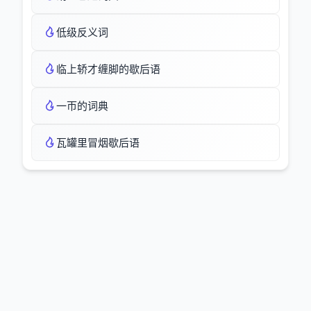
低级反义词
临上轿才缠脚的歇后语
一帀的词典
瓦罐里冒烟歇后语