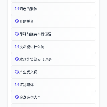
归志的繁体
弃的拼音
尽释前嫌共举樽谜语
投命能组什么词
欢欢笑笑绕云飞谜语
产生反义词
讧乱繁体
浪潮造句大全