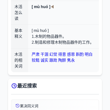
木活
[ mù huó ]
怎么
读
基本
[ mù huó ]
释义
1.木制的物品器件。
2.制造和修理木制物品器件的工作。
木活
严肃
干涸
幻觉
得意
感恩
斟酌
明白
的相
狡黠
诚实
踉跄
陶醉
隽永
关词
最近搜索
果决同义词