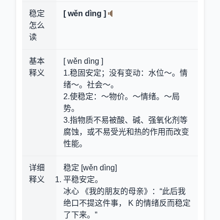
稳定
[ wěn dìng ]
怎么
读
基本
[ wěn dìng ]
释义
1.稳固安定；没有变动：水位～。情
绪～。社会～。
2.使稳定：～物价。～情绪。～局
势。
3.指物质不易被酸、碱、强氧化剂等
腐蚀，或不易受光和热的作用而改变
性能。
详细
稳定 [wěn dìng]
释义
平稳安定。
冰心 《我的朋友的母亲》：“此后我
绝口不提这件事， K 的情绪反而稳定
了下来。”