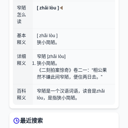
窄陋
[ zhǎi lòu ]
怎么
读
基本
[ zhǎi lòu ]
释义
狭小简陋。
详细
窄陋 [zhǎi lòu]
释义
狭小简陋。
《二刻拍案惊奇》卷二一：“相公果
然不嫌此间窄陋，便住两日去。”
百科
窄陋是一个汉语词语，读音是zhǎi
释义
lòu，是指狭小简陋。
最近搜索