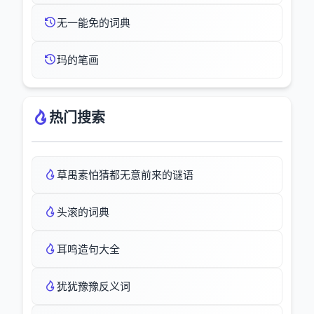
无一能免的词典
玛的笔画
热门搜索
草禺素怕猜都无意前来的谜语
头滚的词典
耳鸣造句大全
犹犹豫豫反义词