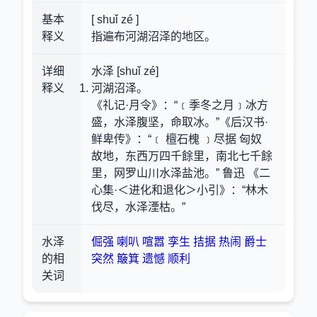
基本
[ shuǐ zé ]
释义
指遍布河湖沼泽的地区。
详细
水泽 [shuǐ zé]
释义
河湖沼泽。
《礼记·月令》：“﹝季冬之月﹞冰方
盛，水泽腹坚，命取冰。”《后汉书·
鲜卑传》：“﹝ 檀石槐 ﹞尽据 匈奴
故地，东西万四千餘里，南北七千餘
里，网罗山川水泽盐池。” 鲁迅 《二
心集·＜进化和退化＞小引》：“林木
伐尽，水泽湮枯。”
水泽
倔强
喇叭
喧嚣
孪生
拮据
热闹
爵士
的相
突然
簸箕
遗憾
顺利
关词