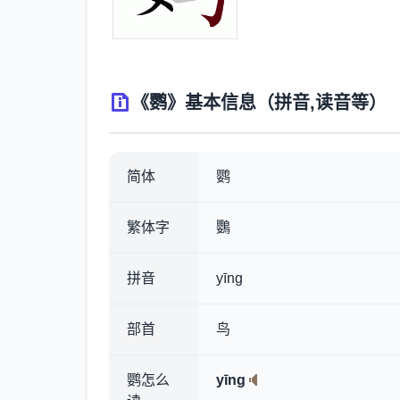
《鹦》基本信息（拼音,读音等）
简体
鹦
繁体字
鸚
拼音
yīng
部首
鸟
鹦怎么
yīng