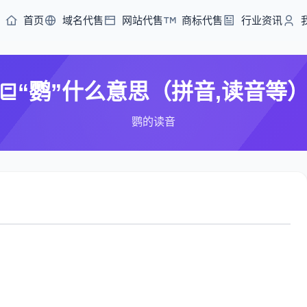
首页
域名代售
网站代售
商标代售
行业资讯
“鹦”什么意思（拼音,读音等
鹦的读音