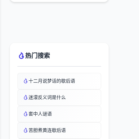
热门搜索
十二月说梦话的歇后语
迷濛反义词是什么
套中人谜语
苦胆煮黄连歇后语