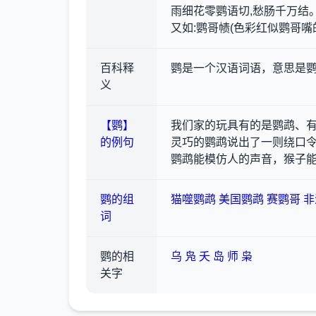
雨细花零鹦语切,愁肠千万结
又如:鹦哥帻(色彩红似鹦哥嘴
百科释
鹦是一个汉语词语，意思是
义
【鹦】
我们家的玩具有的是鹦鹉、
的例句
灵巧的鹦鹉说出了一则绕口
鹦鹉能模仿人的声音，猴子
鹦的组
猫噬鹦鹉
美国鹦鹉
赛鹦哥
非
词
鹦的相
乌
凫
夭
岛
师
枭
关字