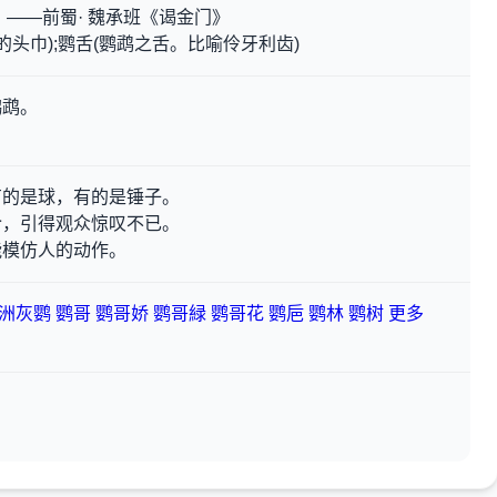
。——前蜀· 魏承班《谒金门》
的头巾);鹦舌(鹦鹉之舌。比喻伶牙利齿)
鹦鹉。
有的是球，有的是锤子。
令，引得观众惊叹不已。
能模仿人的动作。
洲灰鹦
鹦哥
鹦哥娇
鹦哥緑
鹦哥花
鹦巵
鹦林
鹦树
更多