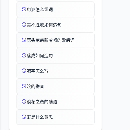
电波怎么组词
美不胜收如何造句
蒜头疙瘩戴冷帽的歇后语
落成如何造句
嘸字怎么写
湥的拼音
浪花之恋的谜语
渱是什么意思