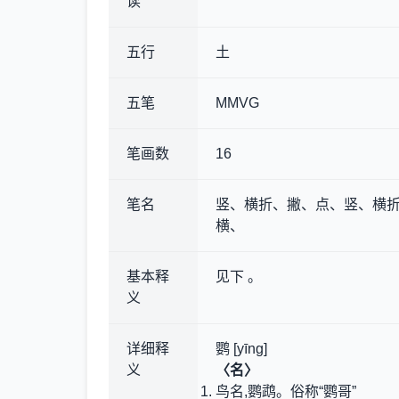
读
五行
土
五笔
MMVG
笔画数
16
笔名
竖、横折、撇、点、竖、横
横、
基本释
见下 。
义
详细释
鹦 [yīng]
义
〈名〉
鸟名,鹦鹉。俗称“鹦哥”