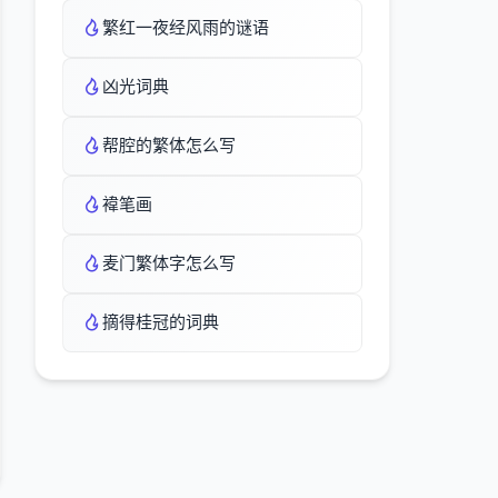
繁红一夜经风雨的谜语
凶光词典
帮腔的繁体怎么写
褘笔画
麦门繁体字怎么写
摘得桂冠的词典