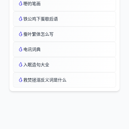
嘢的笔画
铁公鸡下蛋歇后语
蚕叶繁体怎么写
电讯词典
入眠造句大全
救焚拯溺反义词是什么