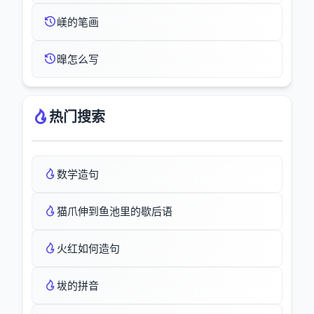
嵄的笔画
曍怎么写
热门搜索
数学造句
猫爪伸到鱼池里的歇后语
火红如何造句
坺的拼音