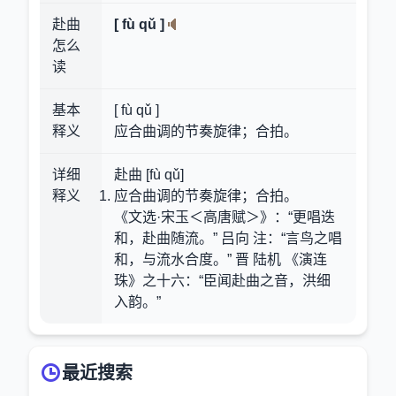
赴曲
[ fù qǔ ]
怎么
读
基本
[ fù qǔ ]
释义
应合曲调的节奏旋律；合拍。
详细
赴曲 [fù qǔ]
释义
应合曲调的节奏旋律；合拍。
《文选·宋玉＜高唐赋＞》：“更唱迭
和，赴曲随流。” 吕向 注：“言鸟之唱
和，与流水合度。” 晋 陆机 《演连
珠》之十六：“臣闻赴曲之音，洪细
入韵。”
最近搜索