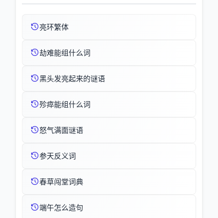
亮环繁体
劫难能组什么词
黑头发亮起来的谜语
殄瘁能组什么词
怒气满面谜语
参天反义词
春草闯堂词典
端午怎么造句