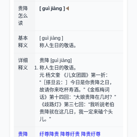
贵降
[ guì jiàng ]
怎么
读
基本
[ guì jiàng ]
释义
称人生日的敬语。
详细
贵降 [guì jiàng]
释义
称人生日的敬语。
元 杨文奎 《儿女团圆》第一折：
“［搽旦云：］今日是你贵降之日，
故请你来吃杯寿酒。”《金瓶梅词
话》第十四回：“大娘贵降在几时？”
《歧路灯》第三七回：“我听説老伯
贵降就在这几日，我一定来磕个头
儿。”
贵降
纡尊降贵
降尊纡贵
降贵纡尊