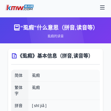
“虱瘕”什么意思（拼音,读音等）
虱瘕的读音
《虱瘕》基本信息（拼音,读音等）
简体
虱瘕
繁体
虱瘕
字
拼音
[ shī jiǎ ]