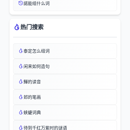
諾能组什么词
热门搜索
泰定怎么组词
闲来如何造句
鯶的读音
邚的笔画
蛱蜨词典
待到千红万紫时的谜语