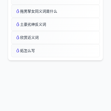
拖男挈女同义词是什么
土豪劣绅反义词
欣赏近义词
炻怎么写