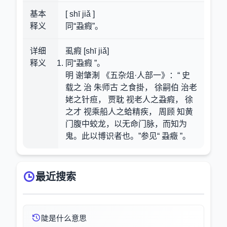
基本
[ shī jiǎ ]
释义
同“蝨瘕”。
详细
虱瘕 [shī jiǎ]
释义
同“蝨瘕 ”。
明 谢肇淛 《五杂俎·人部一》：“ 史
载之 治 朱师古 之食掛， 徐嗣伯 治老
姥之针疸， 贾耽 视老人之蝨瘕， 徐
之才 视乘船人之蛤精疾， 周顾 知黄
门腹中蛟龙，以无命门脉，而知为
鬼。此以博识者也。”参见“ 蝨癥 ”。
最近搜索
陡是什么意思