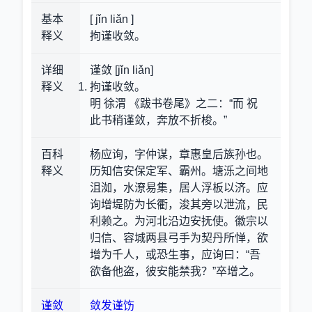
基本
[ jǐn liǎn ]
释义
拘谨收敛。
详细
谨敛 [jǐn liǎn]
释义
拘谨收敛。
明 徐渭 《跋书卷尾》之二：“而 祝
此书稍谨敛，奔放不折梭。”
百科
杨应询，字仲谋，章惠皇后族孙也。
释义
历知信安保定军、霸州。塘泺之间地
沮洳，水潦易集，居人浮板以济。应
询增堤防为长衢，浚其旁以泄流，民
利赖之。为河北沿边安抚使。徽宗以
归信、容城两县弓手为契丹所惮，欲
增为千人，或恐生事，应询曰：“吾
欲备他盗，彼安能禁我？”卒增之。
谨敛
敛发谨饬