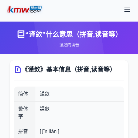
“谨敛”什么意思（拼音,读音等）
谨敛的读音
《谨敛》基本信息（拼音,读音等）
简体
谨敛
繁体
謹歛
字
拼音
[ jǐn liǎn ]