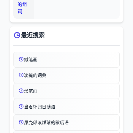
的组
词
最近搜索
緎笔画
凌掩的词典
澡笔画
当君怀归日谜语
屎壳郎滚煤球的歇后语